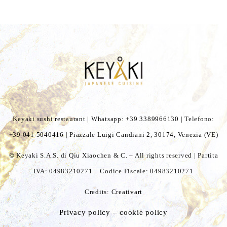
Keyaki sushi restaurant | Whatsapp:
+39 3389966130
| Telefono:
+
39 041 5040416
|
Piazzale Luigi Candiani 2, 30174, Venezia (VE)
©
Keyaki S.A.S. di Qiu Xiaochen & C. – All rights reserved | Partita
IVA: 04983210271
| Codice Fiscale: 04983210271
Credits:
Creativart
Privacy policy – cookie policy